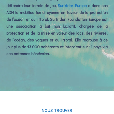
défendre leur terrain de jeu,
Surfrider Europe
a dans son
ADN la mobilisation citoyenne en faveur de la protection
de l’océan et du littoral. Surfrider Foundation Europe est
une association à but non lucratif, chargée de la
protection et de la mise en valeur des lacs, des rivières,
de l’océan, des vagues et du littoral. Elle regroupe à ce
jour plus de 13 000 adhérents et intervient sur 11 pays via
ses antennes bénévoles.
NOUS TROUVER