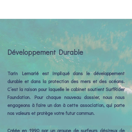
Développement Durable
Tarin Lemarié est impliqué dans le développement
durable et dans la protection des mers et des océans.
C’est la raison pour laquelle le cabinet soutient SurfRider
Foundation. Pour chaque nouveau dossier, nous nous
engageons à faire un don à cette association, qui porte
nos valeurs et protège votre futur commun.
Créée en 1990 par un groupe de surfeurs désireux de